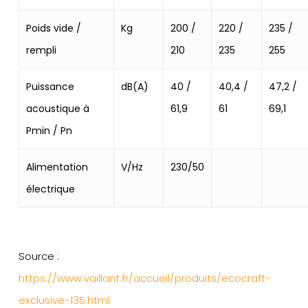
Poids vide /
Kg
200 /
220 /
235 /
rempli
210
235
255
Puissance
dB(A)
40 /
40,4 /
47,2 /
acoustique à
61,9
61
69,1
Pmin / Pn
Alimentation
V/Hz
230/50
électrique
Source :
https://www.vaillant.fr/accueil/produits/ecocraft-
exclusive-135.html