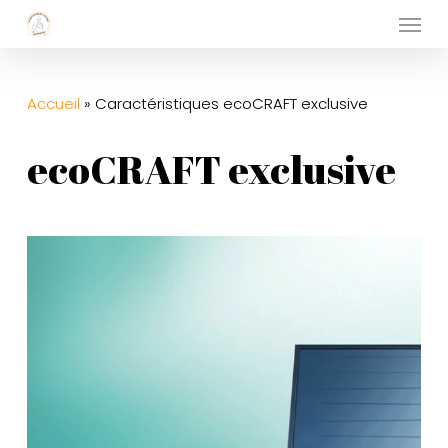
Menu
Skip
to
main
Accueil
»
Caractéristiques ecoCRAFT exclusive
content
ecoCRAFT exclusive