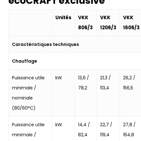
ecoCRAFT exclusive
Unités
VKK
VKK
VKK
806/3
1206/3
1606/3
Caractéristiques techniques
Chauffage
Puissance utile
kW
13,6 /
21,3 /
26,2 /
minimale /
78,2
113,4
156,5
nominale
(80/60°C)
Puissance utile
kW
14,4 /
22,7 /
27,8 /
minimale /
82,4
119,4
164,8