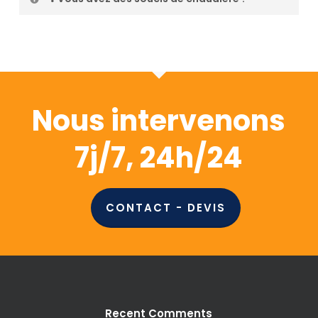
Devis
Nous offrons un service de dépannage
d’urgence de chaudière avec une intervention
rapide. Contactez nos expert en toute confiance
pour plus d’informations.
Nous intervenons
7j/7, 24h/24
CONTACT - DEVIS
Recent Comments