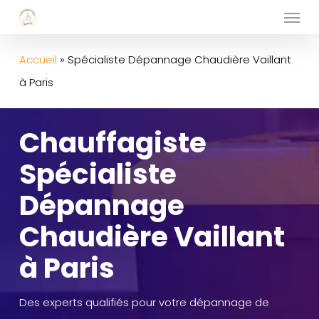
Menu
Skip
to
main
Accueil
»
Spécialiste Dépannage Chaudière Vaillant
content
à Paris
Chauffagiste
Spécialiste
Dépannage
Chaudière Vaillant
à Paris
Des experts qualifiés pour votre dépannage de