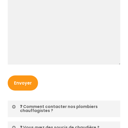
❓ Comment contacter nos plombiers
chauffagistes ?
Appelez-nous au 01 48 05 15 15 ou Contact –
❓ Vous avez des soucis de chaudière ?