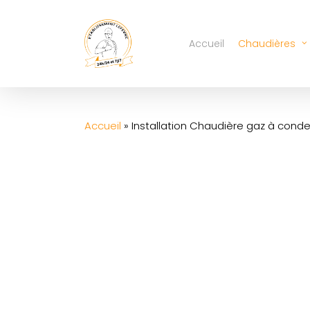
Skip
to
Accueil
Chaudières
main
content
Accueil
»
Installation Chaudière gaz à cond