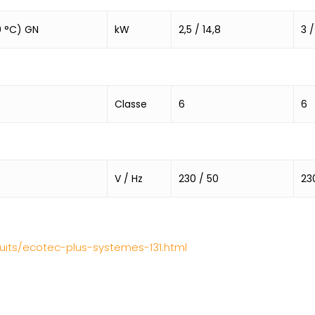
0 °C) GN
kW
2,5 / 14,8
3 
Classe
6
6
V / Hz
230 / 50
23
oduits/ecotec-plus-systemes-131.html