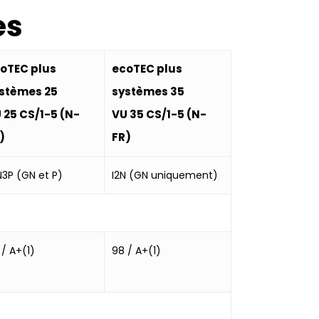
es
oTEC plus
ecoTEC plus
stèmes 25
systèmes 35
 25 CS/1-5 (N-
VU 35 CS/1-5 (N-
)
FR)
2N3P (GN et P)
I2N (GN uniquement)
 / A+(1)
98 / A+(1)