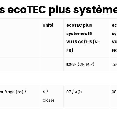
es ecoTEC plus systèm
Unité
ecoTEC plus
ec
systèmes 15
sy
VU 15 CS/1-5 (N-
VU
FR)
FR
II2N3P (GN et P)
II
hauffage (ns) /
% /
97 / A(1)
98
Classe