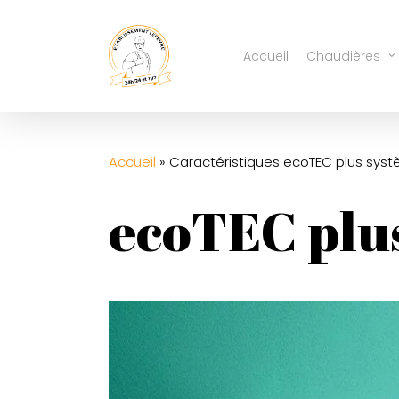
Skip
to
Accueil
Chaudières
main
content
Accueil
»
Caractéristiques ecoTEC plus sys
ecoTEC plu