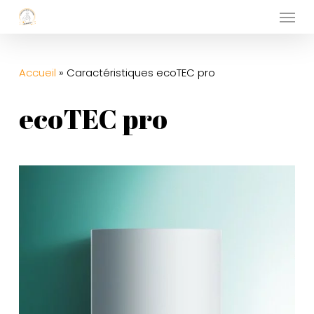
Menu
Skip
to
main
Accueil
»
Caractéristiques ecoTEC pro
content
ecoTEC pro