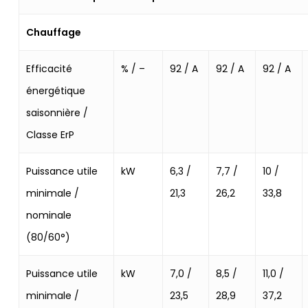
Chauffage
Efficacité
% / –
92 / A
92 / A
92 / A
énergétique
saisonnière /
Classe ErP
Puissance utile
kW
6,3 /
7,7 /
10 /
minimale /
21,3
26,2
33,8
nominale
(80/60°)
Puissance utile
kW
7,0 /
8,5 /
11,0 /
minimale /
23,5
28,9
37,2