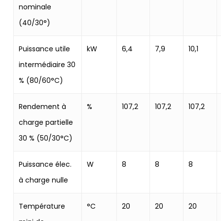
nominale
(40/30°)
Puissance utile
kW
6,4
7,9
10,1
intermédiaire 30
% (80/60°C)
Rendement à
%
107,2
107,2
107,2
charge partielle
30 % (50/30°C)
Puissance élec.
W
8
8
8
à charge nulle
Température
°C
20
20
20