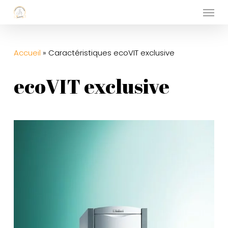
Menu
Skip
to
main
Accueil
»
Caractéristiques ecoVIT exclusive
content
ecoVIT exclusive