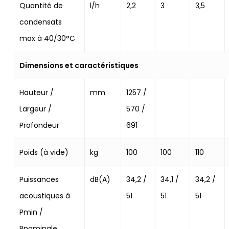
Quantité de
l/h
2,2
3
3,5
condensats
max à 40/30°C
Dimensions et caractéristiques
Hauteur /
mm
1257 /
Largeur /
570 /
Profondeur
691
Poids (à vide)
kg
100
100
110
Puissances
dB(A)
34,2 /
34,1 /
34,2 /
acoustiques à
51
51
51
Pmin /
Pnominale