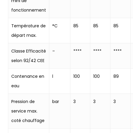
mini de
fonctionnement
Température de
°C
85
85
85
départ max.
Classe Efficacité
–
****
****
****
selon 92/42 CEE
Contenance en
l
100
100
89
eau
Pression de
bar
3
3
3
service max.
coté chauffage