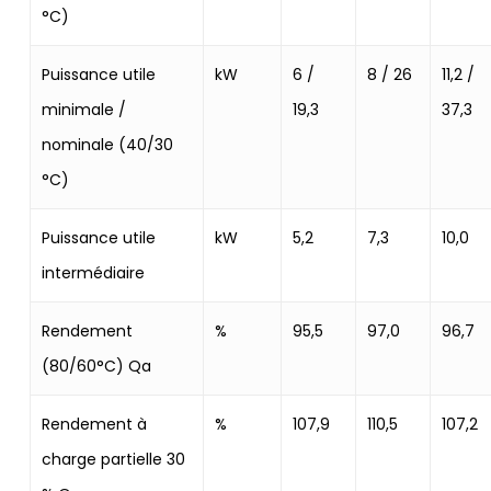
°C)
Puissance utile
kW
6 /
8 / 26
11,2 /
minimale /
19,3
37,3
nominale (40/30
°C)
Puissance utile
kW
5,2
7,3
10,0
intermédiaire
Rendement
%
95,5
97,0
96,7
(80/60°C) Qa
Rendement à
%
107,9
110,5
107,2
charge partielle 30