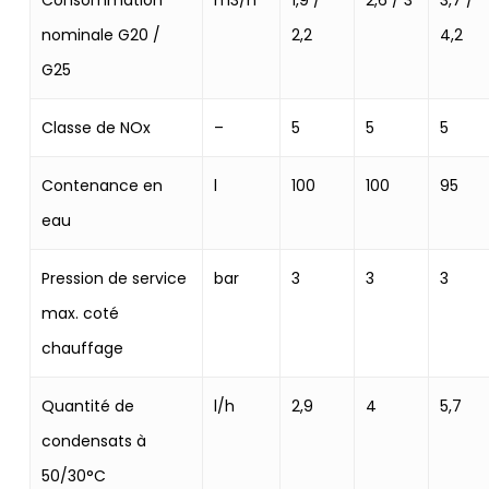
Consommation
m3/h
1,9 /
2,6 / 3
3,7 /
nominale G20 /
2,2
4,2
G25
Classe de NOx
–
5
5
5
Contenance en
l
100
100
95
eau
Pression de service
bar
3
3
3
max. coté
chauffage
Quantité de
l/h
2,9
4
5,7
condensats à
50/30°C