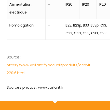
Alimentation
–
IP20
IP20
IP20
électrique
Homologation
–
B23, B23p, B33, B53p, C13,
C33, C43, C53, C83, C93
Source :
https://www.vaillant.fr/accueil/produits/ecovit-
22016.html
Sources photos : www.vaillant.fr