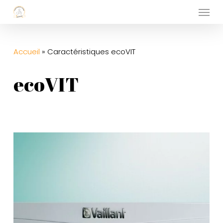
Menu
Skip
to
main
Accueil
»
Caractéristiques ecoVIT
content
ecoVIT