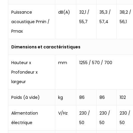
Puissance
dB(A)
32,1 /
35,3 /
38,2 /
acoustique Pmin /
55,7
57,4
56,1
Pmax
Dimensions et caractéristiques
Hauteur x
mm
1255 / 570 / 700
Profondeur x
largeur
Poids (à vide)
kg
86
86
102
Alimentation
V/Hz
230 /
230 /
230 /
électrique
50
50
50