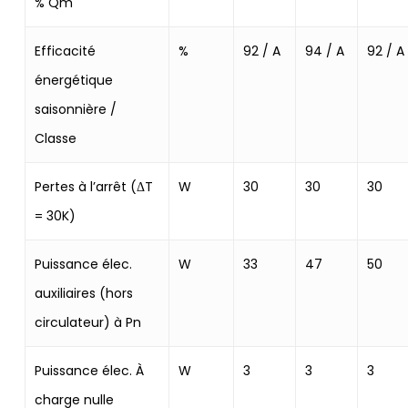
% Qm
Efficacité
%
92 / A
94 / A
92 / A
énergétique
saisonnière /
Classe
Pertes à l’arrêt (ΔT
W
30
30
30
= 30K)
Puissance élec.
W
33
47
50
auxiliaires (hors
circulateur) à Pn
Puissance élec. À
W
3
3
3
charge nulle